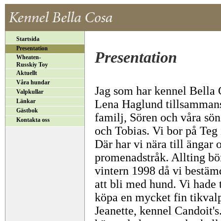
Startsida
Presentation
Presentation
Wheaten-
Russkiy Toy
Aktuellt
Våra hundar
Jag som har kennel Bella 
Valpkullar
Länkar
Lena Haglund tillsamman
Gästbok
familj, Sören och våra sö
Kontakta oss
och Tobias. Vi bor på Teg
Där har vi nära till ängar 
promenadstråk. Allting bö
vintern 1998 då vi bestäm
att bli med hund. Vi hade t
köpa en mycket fin tikval
Jeanette, kennel Candoit's