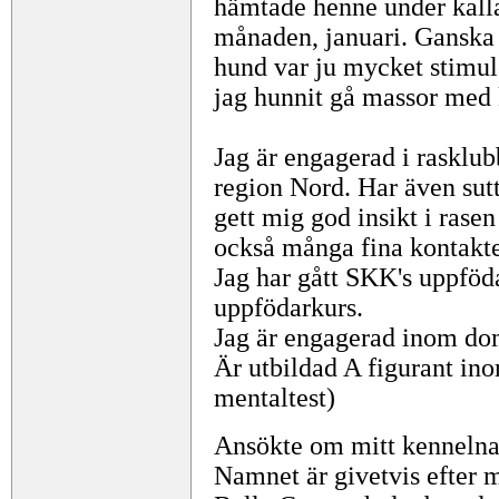
hämtade henne under kall
månaden, januari. Ganska s
hund var ju mycket stimul
jag hunnit gå massor med 
Jag är engagerad i rasklub
region Nord. Har även sutt
gett mig god insikt i rase
också många fina kontakte
Jag har gått SKK's uppfö
uppfödarkurs.
Jag är engagerad inom do
Är utbildad A figurant i
mentaltest)
Ansökte om mitt kenneln
Namnet är givetvis efter m